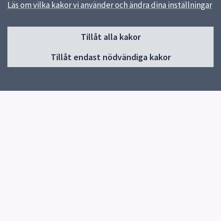
Läs om vilka kakor vi använder och ändra dina inställningar
Sidfot
Tillåt alla kakor
Huvudmeny
Tillåt endast nödvändiga kakor
Start
Om förskolan
Verksamhet & pedagogik
Kontakt
Jobba hos oss
Snabblänkar
Uppsala kommun
Skolverket
Kontakt