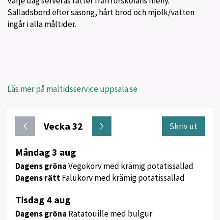
Varje dag serveras rätter från förskolans meny.
Salladsbord efter säsong, hårt bröd och mjölk/vatten
ingår i alla måltider.
Läs mer på maltidsservice.uppsala.se
Vecka 32
Skriv ut
Meny
Måndag 3 aug
för
Dagens gröna
Vegokorv med krämig potatissallad
vecka
Dagens rätt
Falukorv med krämig potatissallad
32
Tisdag 4 aug
Dagens gröna
Ratatouille med bulgur